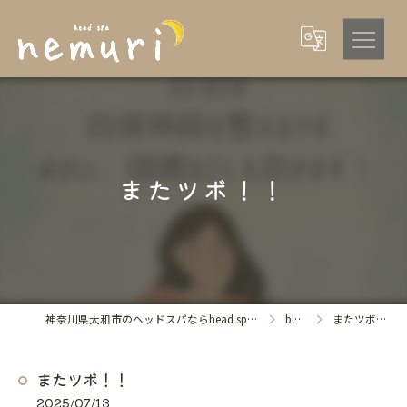
またツボ！！
神奈川県大和市のヘッドスパならhead spa nemuri
blog
またツボ！！
またツボ！！
2025/07/13