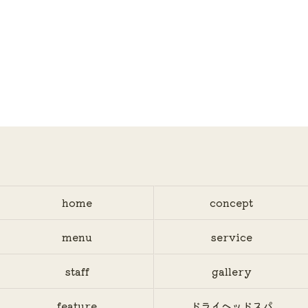
home
concept
menu
service
staff
gallery
feature
ドライヘッドスパ