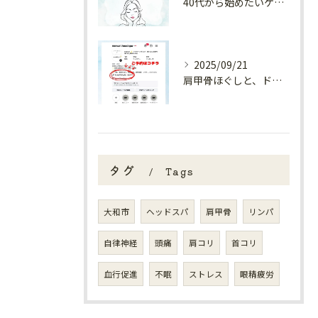
40代から始めたいケア✨
2025/09/21
肩甲骨ほぐしと、ドライヘッドスパの相性🌿
タグ
Tags
大和市
ヘッドスパ
肩甲骨
リンパ
自律神経
頭痛
肩コリ
首コリ
血行促進
不眠
ストレス
眼精疲労