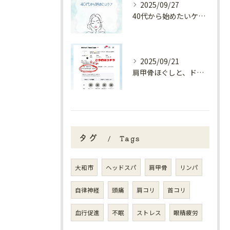
2025/09/27
40代から始めたいケア✨
2025/09/21
肩甲骨ほぐしと、ドライヘッドスパの相性🌿
タグ
Tags
大和市
ヘッドスパ
肩甲骨
リンパ
自律神経
頭痛
肩コリ
首コリ
血行促進
不眠
ストレス
眼精疲労